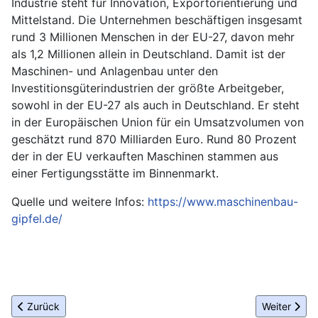
Industrie steht für Innovation, Exportorientierung und
Mittelstand. Die Unternehmen beschäftigen insgesamt
rund 3 Millionen Menschen in der EU-27, davon mehr
als 1,2 Millionen allein in Deutschland. Damit ist der
Maschinen- und Anlagenbau unter den
Investitionsgüterindustrien der größte Arbeitgeber,
sowohl in der EU-27 als auch in Deutschland. Er steht
in der Europäischen Union für ein Umsatzvolumen von
geschätzt rund 870 Milliarden Euro. Rund 80 Prozent
der in der EU verkauften Maschinen stammen aus
einer Fertigungsstätte im Binnenmarkt.
Quelle und weitere Infos:
https://www.maschinenbau-
gipfel.de/
Vorheriger Beitrag: VDIV-Präsidentin eröffnet Deutschen Verwalt
Nächster Be
Zurück
Weiter