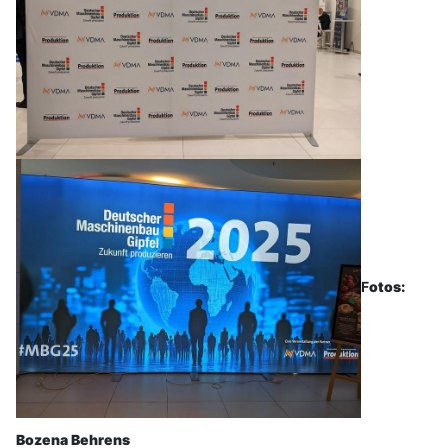
F
otos:
Bozena Behrens