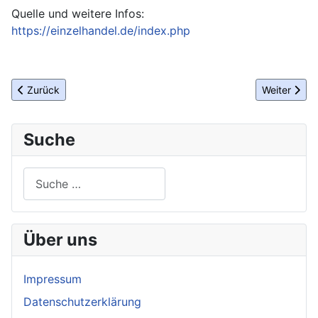
Quelle und weitere Infos:
https://einzelhandel.de/index.php
Vorheriger Beitrag: 40. Berliner Weihnachtsmarkt an der Kaiser-
Nächster Be
Zurück
Weiter
Suche
Suchen
Über uns
Impressum
Datenschutzerklärung