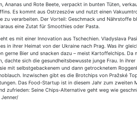
, Ananas und Rote Beete, verpackt in bunten Tüten, verkau
fins. Es kommt aus Ostrzeszów und nutzt einen Vakuumtro
 zu verarbeiten. Der Vorteil: Geschmack und Nährstoffe bl
daraus eine Zutat für Smoothies oder Pasta.
eht es mit einer Innovation aus Tschechien. Vladyslava Pas
es in ihrer Heimat von der Ukraine nach Prag. Was ihr gleich
en gerne Bier und snacken dazu – meist Kartoffelchips. Da
 dachte sich die gesundheitsbewusste junge Frau. In ihrer
 sie mit selbstgebackenem und dann getrocknetem Roggen
oblauch. Inzwischen gibt es die Brotchips von Pražské Top
ungen. Das Food-Startup ist in diesem Jahr zum zweiten M
d zufrieden: Seine Chips-Alternative geht weg wie geschni
 Jenner/
: 16. Berliner Milchforum