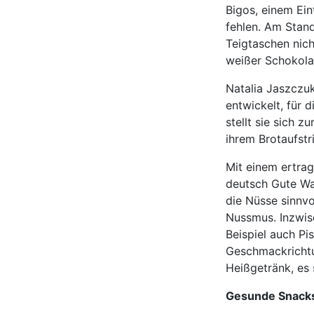
Bigos, einem Ein
fehlen. Am Stan
Teigtaschen nich
weißer Schokola
Natalia Jaszczu
entwickelt, für 
stellt sie sich 
ihrem Brotaufstr
Mit einem ertra
deutsch Gute Wa
die Nüsse sinnv
Nussmus. Inzwisc
Beispiel auch Pi
Geschmackrichtu
Heißgetränk, es
Gesunde Snacks