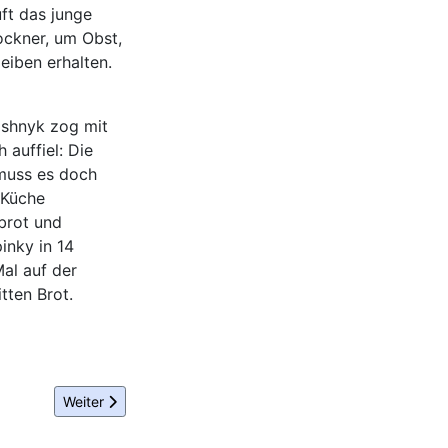
ft das junge
ckner, um Obst,
eiben erhalten.
ishnyk zog mit
 auffiel: Die
 muss es doch
 Küche
brot und
inky in 14
al auf der
tten Brot.
Nächster Beitrag: SkoneLabs gewinnt Startup-Days der 
Weiter