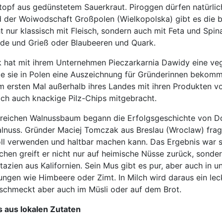
topf aus gedünstetem Sauerkraut. Piroggen dürfen natürlic
d der Woiwodschaft Großpolen (Wielkopolska) gibt es die b
t nur klassisch mit Fleisch, sondern auch mit Feta und Spin
de und Grieß oder Blaubeeren und Quark.
k hat mit ihrem Unternehmen Pieczarkarnia Dawidy eine ve
die sie in Polen eine Auszeichnung für Gründerinnen bekomm
zum ersten Mal außerhalb ihres Landes mit ihren Produkten v
ich auch knackige Pilz-Chips mitgebracht.
greichen Walnussbaum begann die Erfolgsgeschichte von D
lnuss. Gründer Maciej Tomczak aus Breslau (Wroclaw) fragt
oll verwenden und haltbar machen kann. Das Ergebnis war s
hen greift er nicht nur auf heimische Nüsse zurück, sonde
stazien aus Kalifornien. Sein Mus gibt es pur, aber auch in
ngen wie Himbeere oder Zimt. In Milch wird daraus ein lec
 schmeckt aber auch im Müsli oder auf dem Brot.
 aus lokalen Zutaten