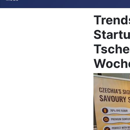
Trend
Start
Tsche
Woch