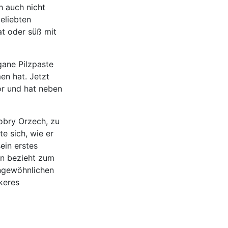
h auch nicht
eliebten
at oder süß mit
gane Pilzpaste
en hat. Jetzt
or und hat neben
obry Orzech, zu
e sich, wie er
ein erstes
rn bezieht zum
 ungewöhnlichen
keres