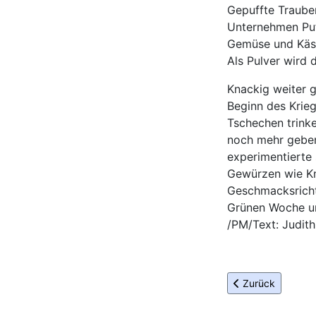
Gepuffte Trauben
Unternehmen Puf
Gemüse und Käse
Als Pulver wird 
Knackig weiter g
Beginn des Krieg
Tschechen trink
noch mehr geben,
experimentierte
Gewürzen wie Kn
Geschmacksricht
Grünen Woche un
/PM/Text: Judith
Vorheriger Beitrag
Zurück