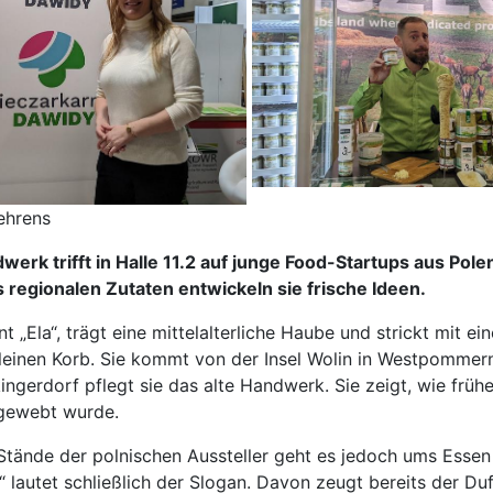
ehrens
werk trifft in Halle 11.2 auf junge Food-Startups aus Pole
 regionalen Zutaten entwickeln sie frische Ideen.
t „Ela“, trägt eine mittelalterliche Haube und strickt mit ei
leinen Korb. Sie kommt von der Insel Wolin in Westpommern
ngerdorf pflegt sie das alte Handwerk. Sie zeigt, wie früh
gewebt wurde.
tände der polnischen Aussteller geht es jedoch ums Essen
 lautet schließlich der Slogan. Davon zeugt bereits der Du