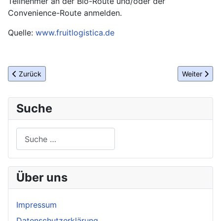
Teilnehmer an der Bio-Route und/oder der
Convenience-Route anmelden.
Quelle:
www.fruitlogistica.de
Vorheriger Beitrag: HOTELIER DES JAHRES 2017
Nächster Be
Zurück
Weiter
Suche
Suchen
Über uns
Impressum
Datenschutzerklärung