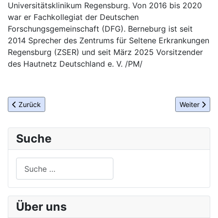
Universitätsklinikum Regensburg. Von 2016 bis 2020
war er Fachkollegiat der Deutschen
Forschungsgemeinschaft (DFG). Berneburg ist seit
2014 Sprecher des Zentrums für Seltene Erkrankungen
Regensburg (ZSER) und seit März 2025 Vorsitzender
des Hautnetz Deutschland e. V. /PM/
Vorheriger Beitrag: Felix Burda Award 2025 in Berlin
Nächster Bei
Zurück
Weiter
Suche
Suchen
Über uns