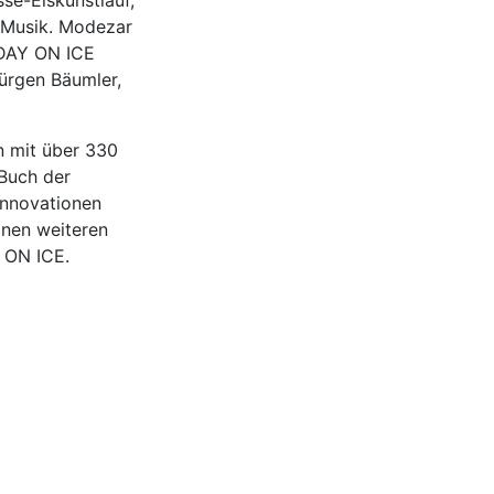
 Musik. Modezar
IDAY ON ICE
Jürgen Bäumler,
n mit über 330
-Buch der
Innovationen
inen weiteren
 ON ICE.