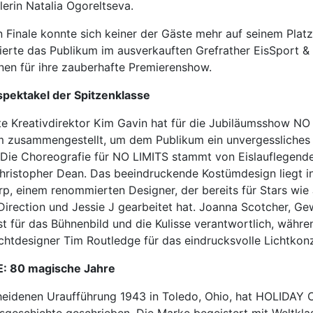
lerin Natalia Ogoreltseva.
 Finale konnte sich keiner der Gäste mehr auf seinem Platz
ierte das Publikum im ausverkauften Grefrather EisSport &
nnen für ihre zauberhafte Premierenshow.
spektakel der Spitzenklasse
e Kreativdirektor Kim Gavin hat für die Jubiläumsshow NO
am zusammengestellt, um dem Publikum ein unvergessliches
. Die Choreografie für NO LIMITS stammt von Eislauflegend
hristopher Dean. Das beeindruckende Kostümdesign liegt 
p, einem renommierten Designer, der bereits für Stars wie 
Direction und Jessie J gearbeitet hat. Joanna Scotcher, Ge
ist für das Bühnenbild und die Kulisse verantwortlich, währe
chtdesigner Tim Routledge für das eindrucksvolle Lichtkon
: 80 magische Jahre
cheidenen Uraufführung 1943 in Toledo, Ohio, hat HOLIDAY 
sgeschichte geschrieben. Die Marke begeistert mit Weltklas