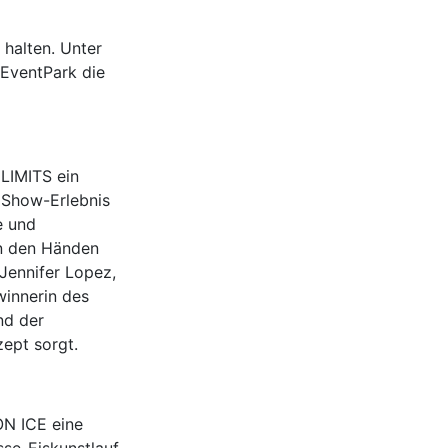
 halten. Unter
 EventPark die
 LIMITS ein
 Show-Erlebnis
e und
in den Händen
Jennifer Lopez,
winnerin des
nd der
zept sorgt.
ON ICE eine
se-Eiskunstlauf,