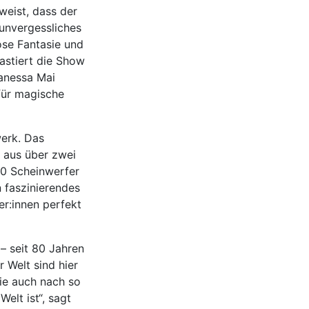
weist, dass der
 unvergessliches
ose Fantasie und
astiert die Show
anessa Mai
für magische
werk. Das
 aus über zwei
00 Scheinwerfer
n faszinierendes
er:innen perfekt
 – seit 80 Jahren
 Welt sind hier
sie auch nach so
elt ist“, sagt