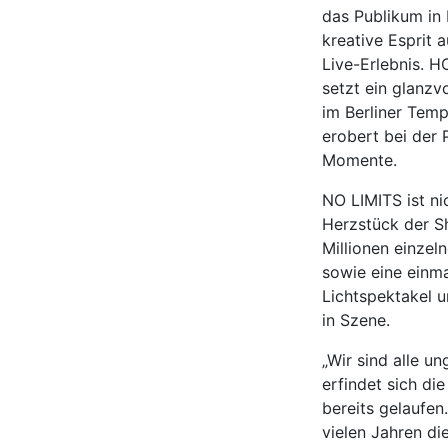
das Publikum in 
kreative Esprit 
Live-Erlebnis. 
setzt ein glanzv
im Berliner Tem
erobert bei der 
Momente.
NO LIMITS ist ni
Herzstück der S
Millionen einze
sowie eine einma
Lichtspektakel u
in Szene.
„Wir sind alle u
erfindet sich di
bereits gelaufen
vielen Jahren di