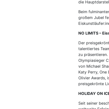
die Hauptdarstel
Beim fulminanten
großem Jubel fe
Eiskunstläufer:i
NO LIMITS – Eis
Der preisgekrönt
talentiertes Te
zu präsentieren
Olympiasieger C
von Michael Shar
Katy Perry, One 
Olivier Awards, 
preisgekrönte Li
HOLIDAY ON ICE
Seit seiner bes
weltweite Erfolg