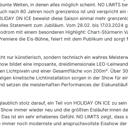
bunte Welten, in denen alles möglich scheint. NO LIMITS be
auch nach 80 Jahren noch grenzenlos ist und verspricht ein
HOLIDAY ON ICE beweist diese Saison einmal mehr grenzenl
olles Statement zum Jubiläum. Vom 28.02. bis 17.03.2024 g
podrom mit einem besonderen Highlight: Chart-Stürmerin V
Premiere die Eis-Bühne, feiert mit dem Publikum und sorgt 
cht nur künstlerisch, sondern technisch ein wahres Meister
how bildet eine imposante, dreidimensionale LED-Leinwand
lnen Lichtpixeln und einer Gesamtfläche von 200m². Über 3
ligen kinetische Lichtinstallation sorgen in der Show für ei
nd setzen die meisterhaften Performances der Eiskunstläuf
nglaublich stolz darauf, ein Teil von HOLIDAY ON ICE zu sein
e Show immer wieder neu und die größten Eisläufer:innen der
. Das ist ein sehr erhabenes Gefühl. NO LIMITS zeigt, dass 
e immer noch modernste und anspruchsvollste Eisshow der W