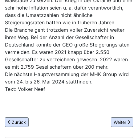
Maßstäbe zu setzen. Der Krieg in der Ukraine und eine
sehr hohe Inflation seien u. a. dafür verantwortlich,
dass die Umsatzzahlen nicht ähnliche
Steigerungsraten hatten wie in früheren Jahren.
Die Branche geht trotzdem voller Zuversicht weiter
ihren Weg. Bei der Anzahl der Gesellschafter in
Deutschland konnte der CEO große Steigerungsraten
vermelden. Es waren 2021 knapp über 2.550
Gesellschafter zu verzeichnen gewesen. 2022 waren
es mit 2.759 Gesellschaftern über 200 mehr.
Die nächste Hauptversammlung der MHK Group wird
vom 24. bis 26. Mai 2024 stattfinden.
Text: Volker Neef
Vorheriger Beitrag: Sommerempfang 2023 der Berliner Sparkass
Nächster Be
Zurück
Weiter