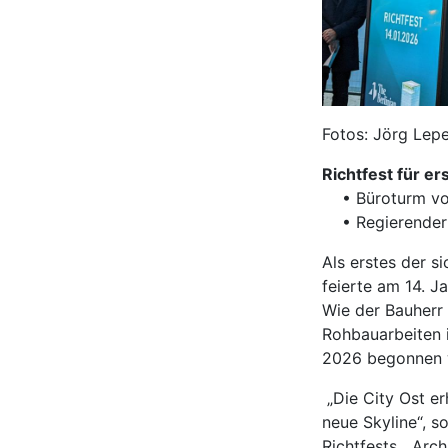
Fotos: Jörg Lep
Richtfest für e
• Büroturm von „
• Regierender B
Als erstes der s
feierte am 14. J
Wie der Bauherr
Rohbauarbeiten
2026 begonnen wo
„Die City Ost e
neue Skyline“, s
Richtfests. „Ar