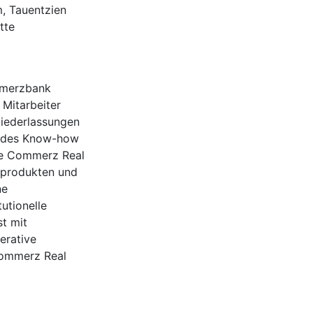
, Tauentzien
tte
mmerzbank
 Mitarbeiter
Niederlassungen
endes Know-how
ie Commerz Real
dsprodukten und
ne
utionelle
t mit
erative
Commerz Real