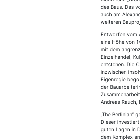
des Baus. Das v
auch am Alexand
weiteren Bauproj
Entworfen vom A
eine Höhe von 1
mit dem angrenze
Einzelhandel, K
entstehen. Die 
inzwischen inso
Eigenregie begon
der Bauarbeiteri
Zusammenarbeit m
Andreas Rauch, 
„The Berlinian“
Dieser investier
guten Lagen in D
dem Komplex am 