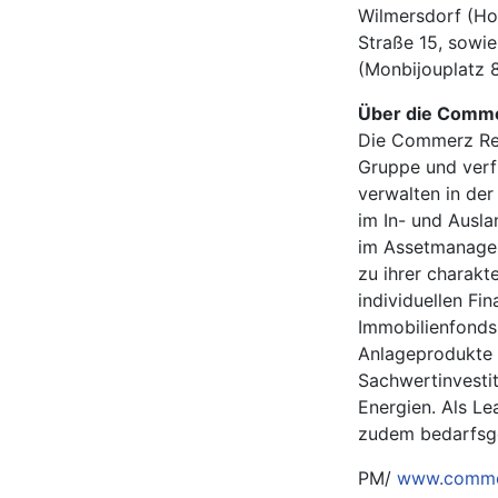
Wilmersdorf (Ho
Straße 15, sowi
(Monbijouplatz 8
Über die Comme
Die Commerz Re
Gruppe und verfü
verwalten in de
im In- und Ausl
im Assetmanagem
zu ihrer charakt
individuellen F
Immobilienfonds 
Anlageprodukte 
Sachwertinvesti
Energien. Als L
zudem bedarfsge
PM/
www.comme