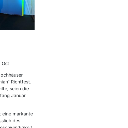
 Ost
 Hochhäuser
an“ Richtfest.
te, seien die
fang Januar
t eine markante
sslich des
Geschwindigkeit