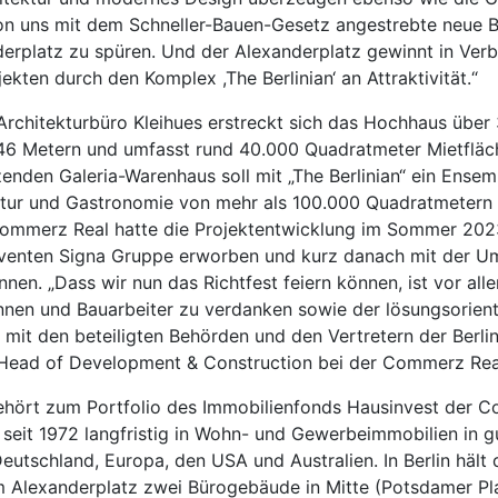
on uns mit dem Schneller-Bauen-Gesetz angestrebte neue B
erplatz zu spüren. Und der Alexanderplatz gewinnt in Ver
ekten durch den Komplex ,The Berlinian‘ an Attraktivität.“
rchitekturbüro Kleihues erstreckt sich das Hochhaus über
46 Metern und umfasst rund 40.000 Quadratmeter Mietflä
nden Galeria-Warenhaus soll mit „The Berlinian“ ein Ensem
ultur und Gastronomie von mehr als 100.000 Quadratmetern
Commerz Real hatte die Projektentwicklung im Sommer 202
lventen Signa Gruppe erworben und kurz danach mit der U
nen. „Dass wir nun das Richtfest feiern können, ist vor all
nnen und Bauarbeiter zu verdanken sowie der lösungsorient
it den beteiligten Behörden und den Vertretern der Berliner
Head of Development & Construction bei der Commerz Rea
 gehört zum Portfolio des Immobilienfonds Hausinvest der 
t seit 1972 langfristig in Wohn- und Gewerbeimmobilien in 
eutschland, Europa, den USA und Australien. In Berlin hält
Alexanderplatz zwei Bürogebäude in Mitte (Potsdamer Pl