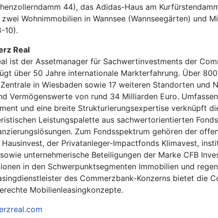
henzollerndamm 44), das Adidas-Haus am Kurfürstendamm
e zwei Wohnimmobilien in Wannsee (Wannseegärten) und Mi
-10).
rz Real
al ist der Assetmanager für Sachwertinvestments der Co
gt über 50 Jahre internationale Markterfahrung. Über 800
r Zentrale in Wiesbaden sowie 17 weiteren Standorten und 
and Vermögenswerte von rund 34 Milliarden Euro. Umfass
ent und eine breite Strukturierungsexpertise verknüpft d
eristischen Leistungspalette aus sachwertorientierten Fon
inanzierungslösungen. Zum Fondsspektrum gehören der offe
Hausinvest, der Privatanleger-Impactfonds Klimavest, instit
sowie unternehmerische Beteiligungen der Marke CFB Inves
tionen in den Schwerpunktsegmenten Immobilien und regen
easingdienstleister des Commerzbank-Konzerns bietet die 
rechte Mobilienleasingkonzepte.
rzreal.com