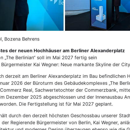
el, Bozena Behrens
rstes der neuen Hochhäuser am Berliner Alexanderplatz
The Berlinian“ soll im Mai 2027 fertig sein
ürgermeister Kai Wegner: Neue markante Skyline der City
ich derzeit am Berliner Alexanderplatz im Bau befindlichen
anuar 2026 der Büroturm des Gebäudekomplexes „The Berlini
 Commerz Real, Sachwertetochter der Commerzbank, mitteil
 im Dezember 2025 abgeschlossen und der Innenausbau An
rden. Die Fertigstellung ist für Mai 2027 geplant.
rhält durch den derzeit höchsten Geschossbau unserer Stad
o der Regierende Bürgermeister von Berlin, Kai Wegner, anlä
chitektur und modernes Design überzeugen ebenso wie die 