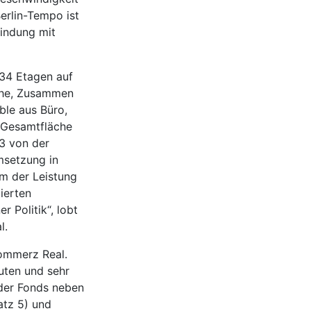
erlin-Tempo ist
bindung mit
 34 Etagen auf
che, Zusammen
ble aus Büro,
 Gesamtfläche
3 von der
msetzung in
em der Leistung
ierten
 Politik“, lobt
l.
Commerz Real.
guten und sehr
 der Fonds neben
atz 5) und