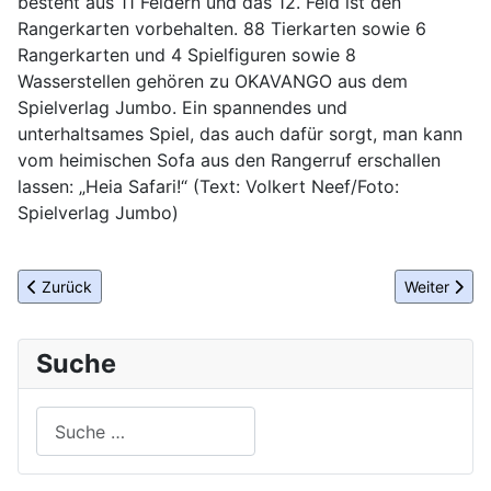
besteht aus 11 Feldern und das 12. Feld ist den
Rangerkarten vorbehalten. 88 Tierkarten sowie 6
Rangerkarten und 4 Spielfiguren sowie 8
Wasserstellen gehören zu OKAVANGO aus dem
Spielverlag Jumbo. Ein spannendes und
unterhaltsames Spiel, das auch dafür sorgt, man kann
vom heimischen Sofa aus den Rangerruf erschallen
lassen: „Heia Safari!“ (Text: Volkert Neef/Foto:
Spielverlag Jumbo)
Vorheriger Beitrag: Endlich darf wieder gespielt werden
Nächster Be
Zurück
Weiter
Suche
Suchen