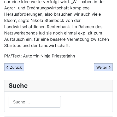
nur eine Idee weiterverfolgt wird. „Wir haben in der
Agrar- und Ernährungswirtschaft komplexe
Herausforderungen, also brauchen wir auch viele
Ideen“, sagte Nikola Steinbock von der
Landwirtschaftlichen Rentenbank. Im Rahmen des
Netzwerkabends lud sie noch einmal explizit zum
Austausch ein: für eine bessere Vernetzung zwischen
Startups und der Landwirtschaft.
PM/Text: Autor*in:Ninja Priesterjahn
Vorheriger Beitrag: Trends aus Osteuropa: Food-Startups aus P
Nächster Be
Zurück
Weiter
Suche
Suchen