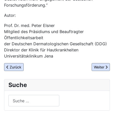
Forschungsförderung.“
Autor:
Prof. Dr. med. Peter Elsner
Mitglied des Präsidiums und Beauftragter
Öffentlichkeitsarbeit
der Deutschen Dermatologischen Gesellschaft (DDG)
Direktor der Klinik für Hautkrankheiten
Universitätsklinikum Jena
Vorheriger Beitrag: DREAMBALL 2019: WE ARE PRETTY STRONG
Nächster Be
Zurück
Weiter
Suche
Suchen