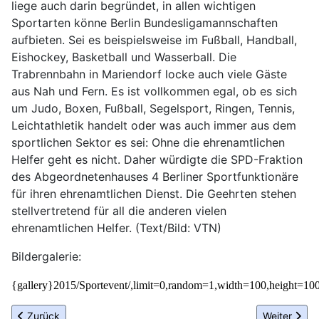
liege auch darin begründet, in allen wichtigen
Sportarten könne Berlin Bundesligamannschaften
aufbieten. Sei es beispielsweise im Fußball, Handball,
Eishockey, Basketball und Wasserball. Die
Trabrennbahn in Mariendorf locke auch viele Gäste
aus Nah und Fern. Es ist vollkommen egal, ob es sich
um Judo, Boxen, Fußball, Segelsport, Ringen, Tennis,
Leichtathletik handelt oder was auch immer aus dem
sportlichen Sektor es sei: Ohne die ehrenamtlichen
Helfer geht es nicht. Daher würdigte die SPD-Fraktion
des Abgeordnetenhauses 4 Berliner Sportfunktionäre
für ihren ehrenamtlichen Dienst. Die Geehrten stehen
stellvertretend für all die anderen vielen
ehrenamtlichen Helfer. (Text/Bild: VTN)
Bildergalerie:
{gallery}2015/Sportevent/,limit=0,random=1,width=100,height=10
Vorheriger Beitrag: Charité erneut als „Deutschlands beste Klini
Nächster Be
Zurück
Weiter