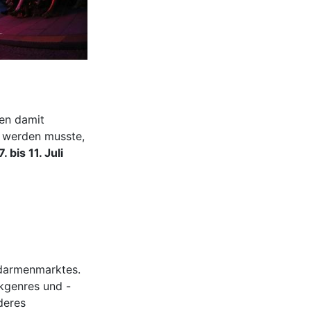
en damit
 werden musste,
bis 11. Juli
ndarmenmarktes.
ikgenres und -
deres