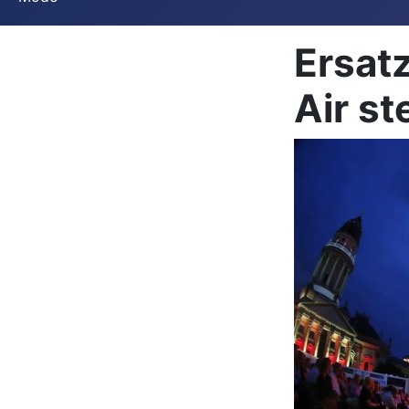
Ersat
Air st