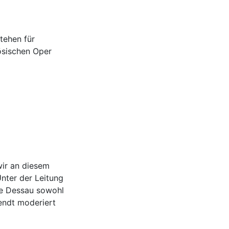
stehen für
zösischen Oper
wir an diesem
nter der Leitung
ie Dessau sowohl
Wendt moderiert