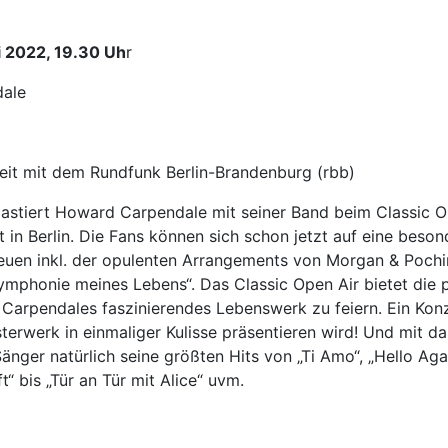
i 2022, 19.30 Uh
r
ale
it mit dem Rundfunk Berlin-Brandenburg (rbb)
astiert Howard Carpendale mit seiner Band beim Classic O
n Berlin. Die Fans können sich schon jetzt auf eine beson
uen inkl. der opulenten Arrangements von Morgan & Pochi
ymphonie meines Lebens“. Das Classic Open Air bietet die 
arpendales faszinierendes Lebenswerk zu feiern. Ein Konze
terwerk in einmaliger Kulisse präsentieren wird! Und mit da
änger natürlich seine größten Hits von „Ti Amo“, „Hello Aga
t“ bis „Tür an Tür mit Alice“ uvm.