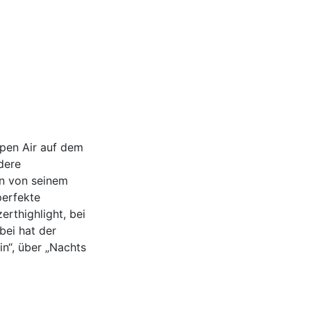
pen Air auf dem
dere
n von seinem
perfekte
rthighlight, bei
bei hat der
in“, über „Nachts