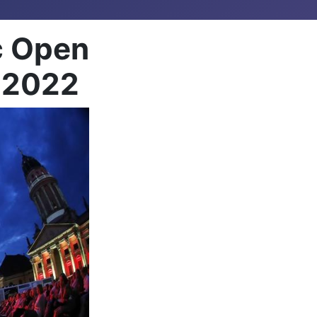
c Open
li 2022