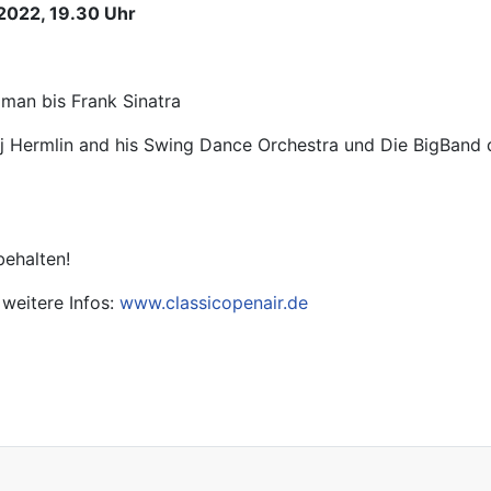
 2022, 19.30 Uhr
an bis Frank Sinatra
ej Hermlin and his Swing Dance Orchestra und Die BigBand
ehalten!
 weitere Infos:
www.classicopenair.de
g: Buchvorstellung: Keen Tied, keen Tied!