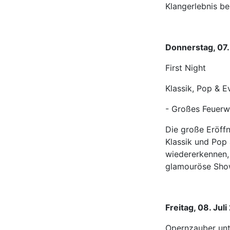
Klangerlebnis ber
Donnerstag, 07.
First Night
Klassik, Pop & E
- Großes Feuerwe
Die große Eröff
Klassik und Pop 
wiedererkennen, 
glamouröse Show
Freitag, 08. Jul
Opernzauber unt