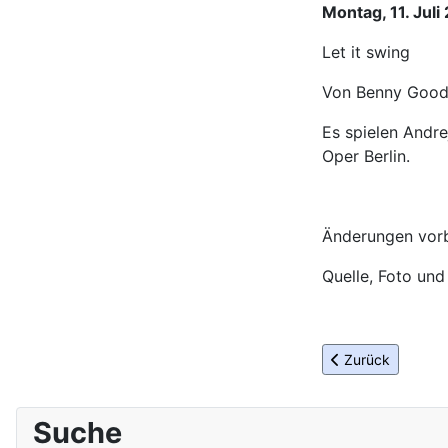
Montag, 11. Juli
Let it swing
Von Benny Goodm
Es spielen Andr
Oper Berlin.
Änderungen vorb
Quelle, Foto und
Vorheriger Beitra
Zurück
Suche