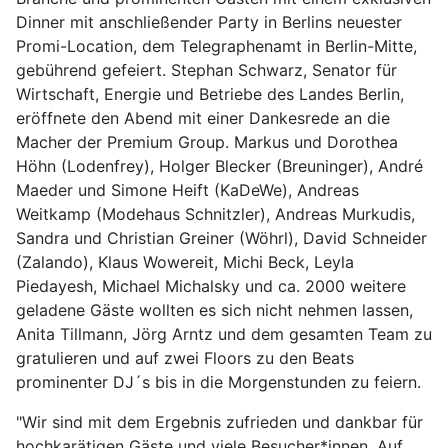
Dinner mit anschließender Party in Berlins neuester
Promi-Location, dem Telegraphenamt in Berlin-Mitte,
gebührend gefeiert. Stephan Schwarz, Senator für
Wirtschaft, Energie und Betriebe des Landes Berlin,
eröffnete den Abend mit einer Dankesrede an die
Macher der Premium Group. Markus und Dorothea
Höhn (Lodenfrey), Holger Blecker (Breuninger), André
Maeder und Simone Heift (KaDeWe), Andreas
Weitkamp (Modehaus Schnitzler), Andreas Murkudis,
Sandra und Christian Greiner (Wöhrl), David Schneider
(Zalando), Klaus Wowereit, Michi Beck, Leyla
Piedayesh, Michael Michalsky und ca. 2000 weitere
geladene Gäste wollten es sich nicht nehmen lassen,
Anita Tillmann, Jörg Arntz und dem gesamten Team zu
gratulieren und auf zwei Floors zu den Beats
prominenter DJ´s bis in die Morgenstunden zu feiern.
"Wir sind mit dem Ergebnis zufrieden und dankbar für
hochkarätigen Gäste und viele Besucher*innen. Auf