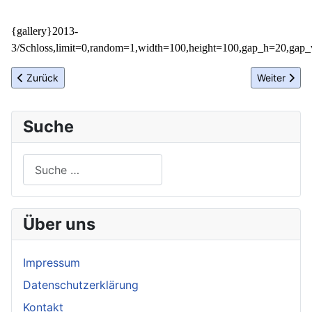
{gallery}2013-
3/Schloss,limit=0,random=1,width=100,height=100,gap_h=20,gap_v=
Vorheriger Beitrag: Sommerfest der Berliner Wirtschaftsgespräch
Nächster Bei
Zurück
Weiter
Suche
Suchen
Über uns
Impressum
Datenschutzerklärung
Kontakt