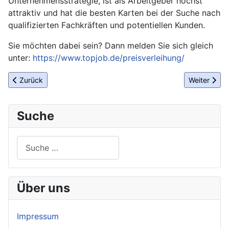
Unternehmensstrategie, ist als Arbeitgeber höchst
attraktiv und hat die besten Karten bei der Suche nach
qualifizierten Fachkräften und potentiellen Kunden.
Sie möchten dabei sein? Dann melden Sie sich gleich
unter:
https://www.topjob.de/preisverleihung/
Vorheriger Beitrag: 17. Berliner Kartoffelabend 2023
Nächster B
Zurück
Weiter
Suche
Suchen
Über uns
Impressum