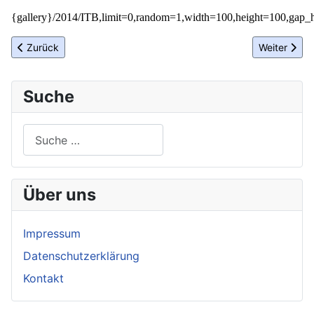
{gallery}/2014/ITB,limit=0,random=1,width=100,height=100,gap_h
Vorheriger Beitrag: Pressekonferenz zur Eröffnung des Steigen
Nächster Be
Zurück
Weiter
Suche
Suchen
Über uns
Impressum
Datenschutzerklärung
Kontakt