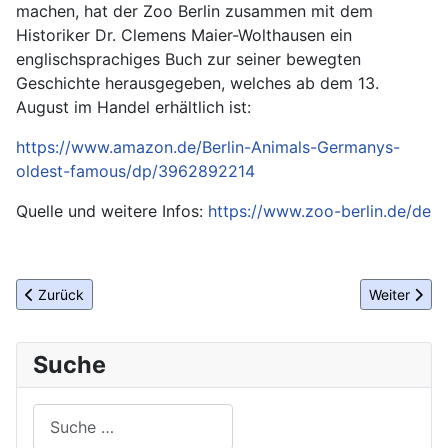
machen, hat der Zoo Berlin zusammen mit dem
Historiker Dr. Clemens Maier-Wolthausen ein
englischsprachiges Buch zur seiner bewegten
Geschichte herausgegeben, welches ab dem 13.
August im Handel erhältlich ist:
https://www.amazon.de/Berlin-Animals-Germanys-
oldest-famous/dp/3962892214
Quelle und weitere Infos:
https://www.zoo-berlin.de/de
Vorheriger Beitrag: ITB Berlin 2025-Ticketverkauf und Bewerbun
Nächster Bei
Zurück
Weiter
Suche
Suchen