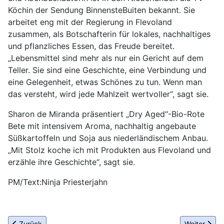
Köchin der Sendung BinnensteBuiten bekannt. Sie
arbeitet eng mit der Regierung in Flevoland
zusammen, als Botschafterin für lokales, nachhaltiges
und pflanzliches Essen, das Freude bereitet.
„Lebensmittel sind mehr als nur ein Gericht auf dem
Teller. Sie sind eine Geschichte, eine Verbindung und
eine Gelegenheit, etwas Schönes zu tun. Wenn man
das versteht, wird jede Mahlzeit wertvoller“, sagt sie.
Sharon de Miranda präsentiert „Dry Aged“-Bio-Rote
Bete mit intensivem Aroma, nachhaltig angebaute
Süßkartoffeln und Soja aus niederländischem Anbau.
„Mit Stolz koche ich mit Produkten aus Flevoland und
erzähle ihre Geschichte“, sagt sie.
PM/Text:Ninja Priesterjahn
Vorheriger Beitrag: Adventure Travel & Responsible Tourism auf 
Nächster Be
Zurück
Weiter