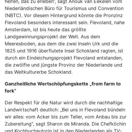
helfen, das zu erleben“, sagt Anouk van Eekelen vom
Niederländischen Büro für Tourismus und Convention
(NBTC). Vor diesem Hintergrund könnte die Pronzinz
Flevoland besonders interessant sein. Flevoland, nahe
Amsterdam, ist bis heute das größte
Landgewinnungsprojekt der Welt. Aus dem
Meeresboden, aus dem die zwei Inseln Urk und die
1825 und 1916 überflutete Insel Schokland ragten, ist
durch ein Eindeichungsprojekt Flevoland entstanden,
die zwölfte und jüngste Provinz der Niederlande und
das Weltkulturerbe Schokland.
Ganzheitliche Wertschöpfungskette „from farm to
fork“
Der Respekt für die Natur wird durch die nachhaltige
Landwirtschaft deutlich: „Bei uns in Flevoland bündeln
wir alles: vom Acker bis zum Teller, vom Anbau bis zur
Zubereitung“, sagt Sharon de Miranda. Die Chefköchin
und Kochbuchautorin ist in den Niederlanden als TV-