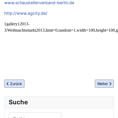
www.schaustellerverband-berlin.de
http://www.agcity.de/
{gallery}2013-
3/Weihnachtsmarkt2013,limit=0,random=1,width=100,height=100,g
Vorheriger Beitrag: DGNR 2013 Berlin
Nächster Be
Zurück
Weiter
Suche
Suchen