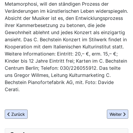
Metamorphosi, will den ständigen Prozess der
Veränderungen im künstlerischen Leben widerspiegeln.
Absicht der Musiker ist es, den Entwicklungsprozess
ihrer Kammerbesetzung zu betonen, die jede
Gewohnheit ablehnt und jedes Konzert als einzigartig
ansieht. Das C. Bechstein Konzert im Stilwerk findet in
Kooperation mit dem Italienischen Kulturinstitut statt.
Weitere Informationen: Eintritt: 20,– €, erm. 15,– €;
Kinder bis 12 Jahre Eintritt frei; Karten im C. Bechstein
Centrum Berlin; Telefon: 030/226055912. Das teilte
uns Gregor Willmes, Leitung Kulturmarketing C.
Bechstein Pianofortefabrik AG, mit. Foto: Davide
Cerati.
Vorheriger Beitrag: Nachgefragt-Bezirksbürgermeister Balzer
Nächster Be
Zurück
Weiter