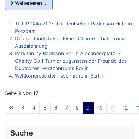
Weiterlesen …
TULIP Gala 2017 der Deutschen Parkinson Hilfe in
Potsdam
Deutschlands beste Klinik: Charité erhält erneut
Auszeichnung
Park Inn by Radisson Berlin Alexanderplatz: 7.
Charity Golf Turnier zugunsten der Freunde des
Deutschen Herzzentrums Berlin
Weltkongress der Psychiatrie in Berlin
Seite 9 von 17
4
5
6
7
8
9
10
11
12
1
Suche