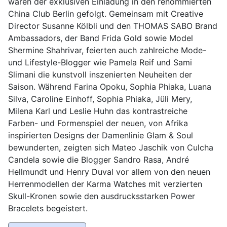
waren der exklusiven Einladung in den renommierten
China Club Berlin gefolgt. Gemeinsam mit Creative
Director Susanne Kölbli und den THOMAS SABO Brand
Ambassadors, der Band Frida Gold sowie Model
Shermine Shahrivar, feierten auch zahlreiche Mode-
und Lifestyle-Blogger wie Pamela Reif und Sami
Slimani die kunstvoll inszenierten Neuheiten der
Saison. Während Farina Opoku, Sophia Phiaka, Luana
Silva, Caroline Einhoff, Sophia Phiaka, Jüli Mery,
Milena Karl und Leslie Huhn das kontrastreiche
Farben- und Formenspiel der neuen, von Afrika
inspirierten Designs der Damenlinie Glam & Soul
bewunderten, zeigten sich Mateo Jaschik von Culcha
Candela sowie die Blogger Sandro Rasa, André
Hellmundt und Henry Duval vor allem von den neuen
Herrenmodellen der Karma Watches mit verzierten
Skull-Kronen sowie den ausdrucksstarken Power
Bracelets begeistert.