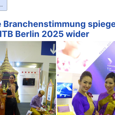
 …
e Branchenstimmung spiegel
 ITB Berlin 2025 wider