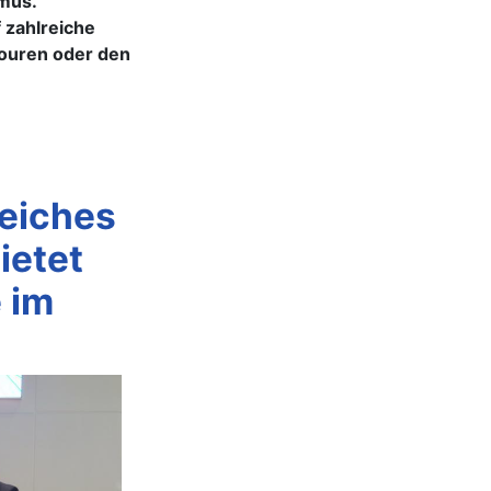
mus.
 zahlreiche
touren oder den
reiches
ietet
 im