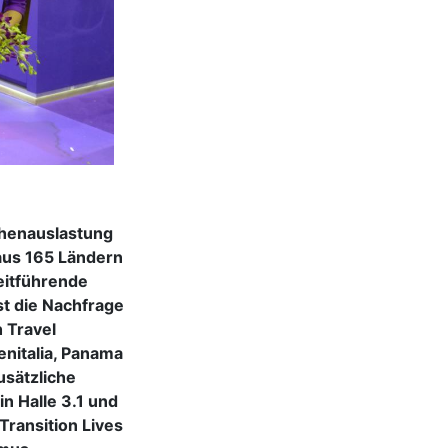
chenauslastung
 aus 165 Ländern
eitführende
t die Nachfrage
 Travel
enitalia, Panama
usätzliche
in Halle 3.1 und
Transition Lives