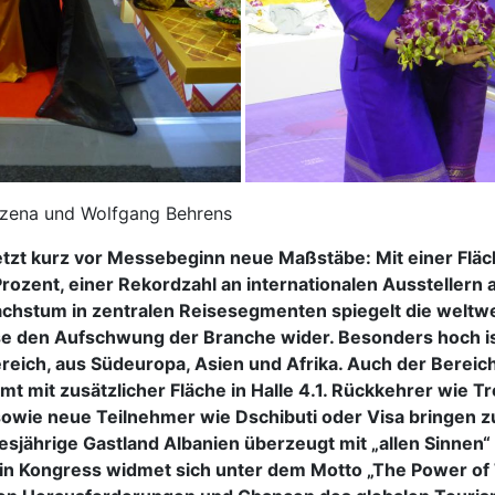
ozena und Wolfgang Behrens
setzt kurz vor Messebeginn neue Maßstäbe: Mit einer Flä
Prozent, einer Rekordzahl an internationalen Ausstellern
chstum in zentralen Reisesegmenten spiegelt die weltw
 den Aufschwung der Branche wider. Besonders hoch is
reich, aus Südeuropa, Asien und Afrika. Auch der Bereich
t mit zusätzlicher Fläche in Halle 4.1. Rückkehrer wie Tr
wie neue Teilnehmer wie Dschibuti oder Visa bringen z
sjährige Gastland Albanien überzeugt mit „allen Sinnen“ 
rlin Kongress widmet sich unter dem Motto „The Power of 