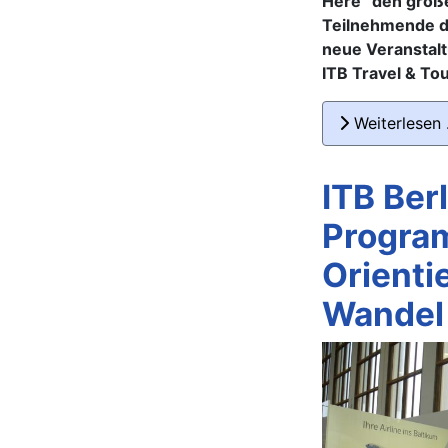
Here“ den groß
Teilnehmende dü
neue Veranstalt
ITB Travel & To
Weiterlesen
ITB Ber
Program
Orienti
Wandel